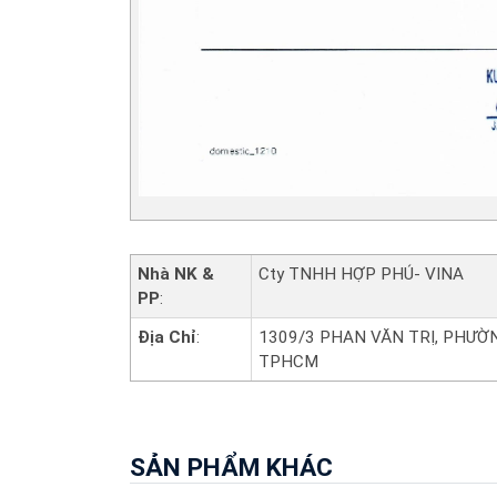
Nhà NK &
Cty TNHH HỢP PHÚ- VINA
PP
:
Địa Chỉ
:
1309/3 PHAN VĂN TRỊ, PHƯỜN
TPHCM
SẢN PHẨM KHÁC