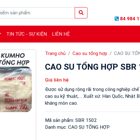
84 984 1
TIN TỨC - SỰ KIỆN
LIÊN HỆ
Trang chủ
Cao su tổng hợp
CAO SU TỔ
CAO SU TỔNG HỢP SBR
Giá liên hệ
Được sử dụng rộng rãi trong công nghiệp chế b
cao su kỹ thuật,.... Xuất xứ: Hàn Quốc, Nhật Bản
kháng mòn cao.
Mã sản phẩm:
SBR 1502
Danh mục:
CAO SU TỔNG HỢP