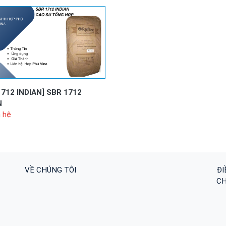
1712 INDIAN]
SBR 1712
N
n hệ
VỀ CHÚNG TÔI
ĐI
CH