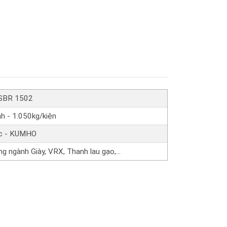
T
SBR 1502
h - 1.050kg/kiện
c - KUMHO
ng ngành Giày, VRX, Thanh lau gạo,…