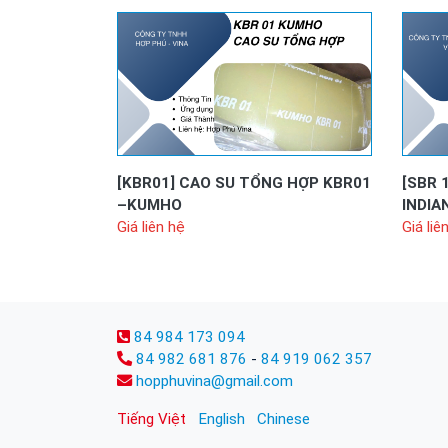
[KBR01]
CAO SU TỔNG HỢP KBR01
[SBR 
–KUMHO
INDIA
Giá liên hệ
Giá liê
84 984 173 094
84 982 681 876
-
84 919 062 357
hopphuvina@gmail.com
Tiếng Việt
English
Chinese