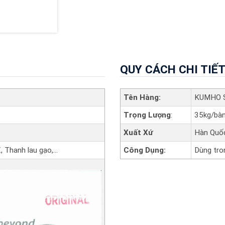
QUY CÁCH CHI TIẾ
Tên Hàng:
KUMHO 
Trọng Lượng
:
35kg/bàn
Xuất Xứ
Hàn Quố
, Thanh lau gạo,…
Công Dụng:
Dùng tro