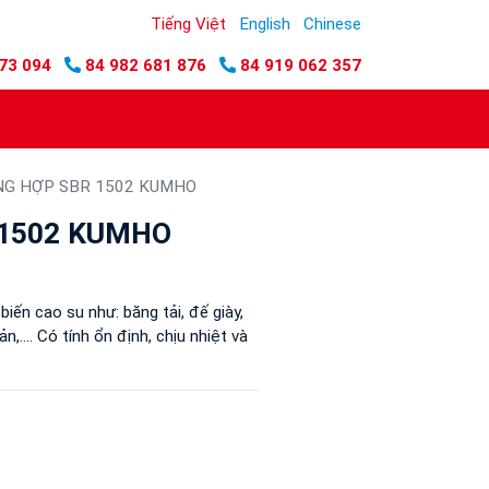
Tiếng Việt
English
Chinese
73 094
84 982 681 876
84 919 062 357
NG HỢP SBR 1502 KUMHO
 1502 KUMHO
iến cao su như: băng tải, đế giày,
,.... Có tính ổn định, chịu nhiệt và