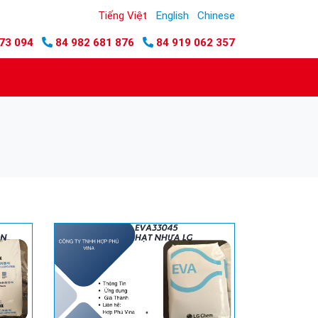
Tiếng Việt
English
Chinese
73 094
84 982 681 876
84 919 062 357