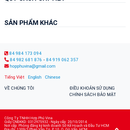
SẢN PHẨM KHÁC
84 984 173 094
84 982 681 876
-
84 919 062 357
hopphuvina@gmail.com
Tiếng Việt
English
Chinese
VỀ CHÚNG TÔI
ĐIỀU KHOẢN SỬ DỤNG
CHÍNH SÁCH BẢO MẬT
Công Ty TNHH Hợp Phú Vina
Giấy CNĐKKD: 0312975932 - Ngày cấp: 20/10/2014.
Nơi cấp: Phòng đăng ký kinh doanh Sở Kế Hoạch và Đầu Tư HCM
Địa chỉ: 1309/3 Phan Văn Trị, P. 10, Q. Gò Vấp, HCM