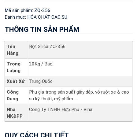
Mã sản phẩm:
ZQ-356
Danh mục:
HÓA CHẤT CAO SU
THÔNG TIN SẢN PHẨM
Tên
Bột Silica ZQ-356
Hàng
Trọng
20Kg / Bao
Lượng
Xuất Xứ
Trung Quốc
Công
Phụ gia trong sản xuất giày dép, vỏ ruột xe & cao
Dụng
su kỹ thuật, mỹ phẩm......
Nhà
Công Ty TNHH Hợp Phú - Vina
NK&PP
QUY CÁCH CHI TIẾT