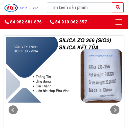
84 982 681 876
84 919 062 357