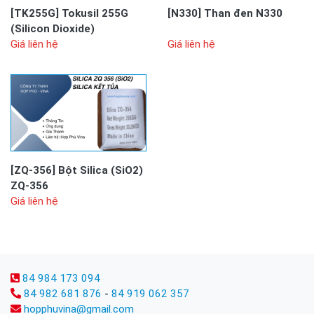
[TK255G]
Tokusil 255G
[N330]
Than đen N330
(Silicon Dioxide)
Giá liên hệ
Giá liên hệ
[ZQ-356]
Bột Silica (SiO2)
ZQ-356
Giá liên hệ
84 984 173 094
84 982 681 876
-
84 919 062 357
hopphuvina@gmail.com