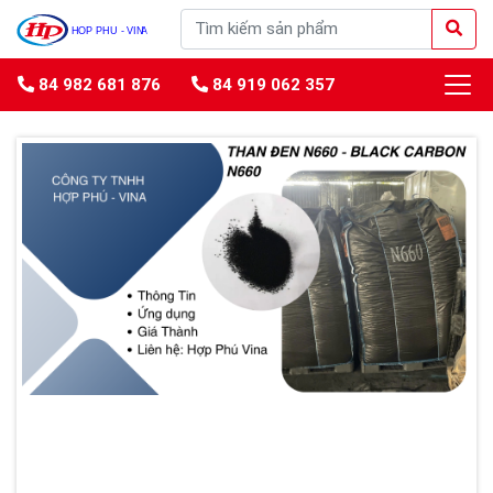
84 982 681 876
84 919 062 357