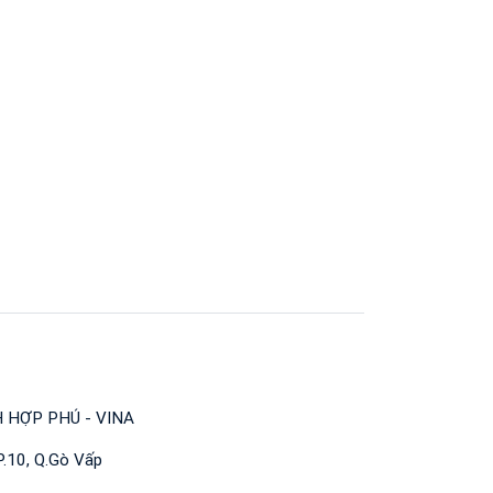
T
H HỢP PHÚ - VINA
P.10, Q.Gò Vấp