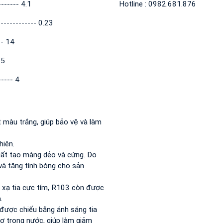
------- 4.1
Hotline : 0982.681.876
------------ 0.23
-- 14
.5
----- 4
 màu trắng, giúp bảo vệ và làm
hiên.
uất tạo màng dẻo và cứng. Do
 và tăng tính bóng cho sản
 xạ tia cực tím, R103 còn được
.
 được chiếu bằng ánh sáng tia
ơ trong nước, giúp làm giảm