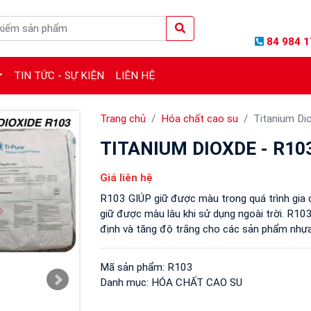
84 984 1
TIN TỨC - SỰ KIỆN
LIÊN HỆ
Trang chủ
Hóa chất cao su
Titanium Di
TITANIUM DIOXDE - R10
Giá liên hệ
R103 GIÚP giữ được màu trong quá trình gia 
giữ được màu lâu khi sử dụng ngoài trời. R103
định và tăng độ trắng cho các sản phẩm nhự
Mã sản phẩm:
R103
Danh mục:
HÓA CHẤT CAO SU