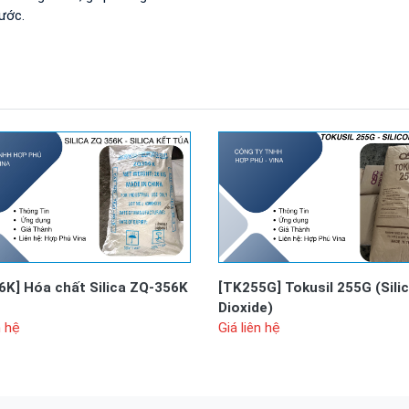
ước.
6K]
Hóa chất Silica ZQ-356K
[TK255G]
Tokusil 255G (Sili
Dioxide)
n hệ
Giá liên hệ