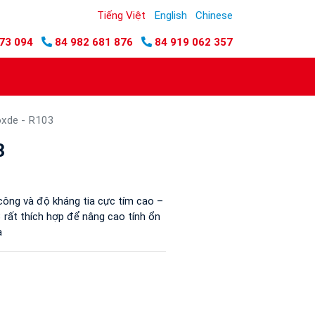
Tiếng Việt
English
Chinese
73 094
84 982 681 876
84 919 062 357
oxde - R103
3
công và độ kháng tia cực tím cao –
 rất thích hợp để nâng cao tính ổn
a