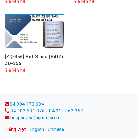
Giá liên hệ
Giá liên hệ
[ZQ-356]
Bột Silica (SiO2)
ZQ-356
Giá liên hệ
84 984 173 094
84 982 681 876
-
84 919 062 357
hopphuvina@gmail.com
Tiếng Việt
English
Chinese