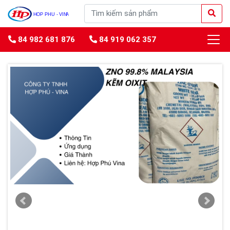
84 982 681 876
84 919 062 357