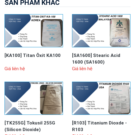
SẢN PHẨM KHÁC
[KA100]
Titan Ôxit KA100
[SA1600]
Stearic Acid
1600 (SA1600)
Giá liên hệ
Giá liên hệ
[TK255G]
Tokusil 255G
[R103]
Titanium Dioxde -
(Silicon Dioxide)
R103